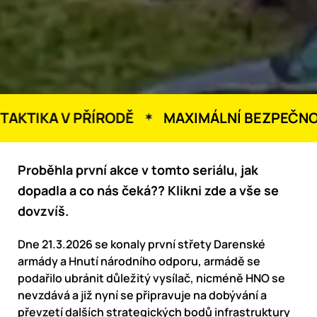
KTIKA V PŘÍRODĚ
MAXIMÁLNÍ BEZPEČNOS
Proběhla první akce v tomto seriálu, jak
dopadla a co nás čeká?? Klikni zde a vše se
dovzvíš.
Dne 21.3.2026 se konaly první střety Darenské
armády a Hnutí národního odporu, armádě se
podařilo ubránit důležitý vysílač, nicméně HNO se
nevzdává a již nyní se připravuje na dobývání a
převzetí dalších strategických bodů infrastruktury