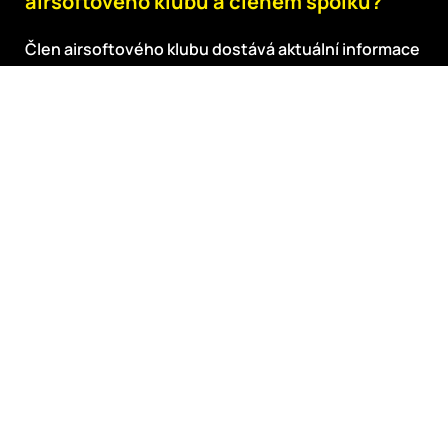
airsoftového klubu a členem spolku?
Člen airsoftového klubu dostává aktuální informace
na email a má možnost čerpat některé výhody
popsané v členství v klubu. Člen spolku se naopak
aktivně podílí na činnosti spolku, přípravách
a průběhu airsoftových akcí.
Co potřebuji k účasti na
airsoftových akcích?
Jaké platí věkové omezení pro
airsoftové akce?