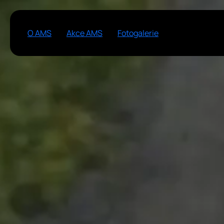
O AMS
Akce AMS
Fotogalerie