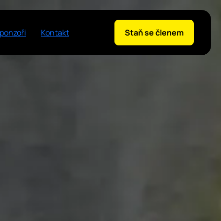
sponzoři
Kontakt
Staň se členem