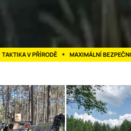
IKA V PŘÍRODĚ
MAXIMÁLNÍ BEZPEČNOST