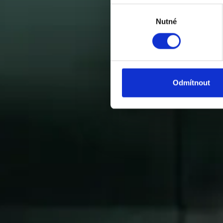
Výběr
Nutné
souhlasu
Odmítnout