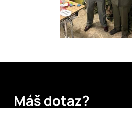
Máš dotaz?
My máme odpově