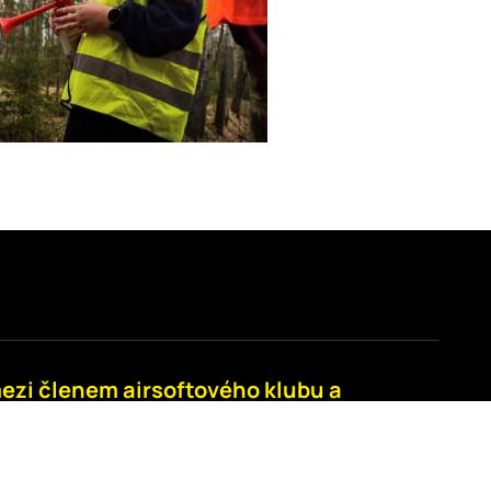
 mezi členem airsoftového klubu a
?
klubu dostává aktuální informace na email