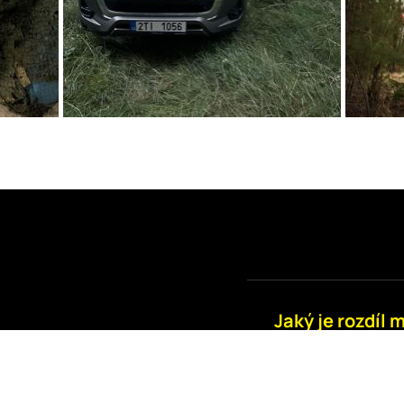
Jaký je rozdíl
ď!
členem spolku
Člen airsoftového 